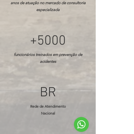
anos de atuação no mercado de consultoria
especializada
+5000
funcionários treinados em prevenção de
acidentes
BR
Rede de Atendimento
Nacional