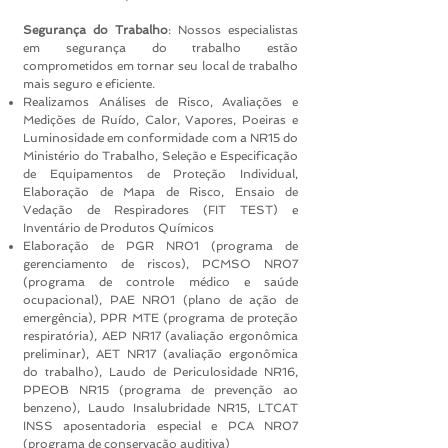
Segurança do Trabalho
: Nossos especialistas
em segurança do trabalho estão
comprometidos em tornar seu local de trabalho
mais seguro e eficiente.
Realizamos Análises de Risco, Avaliações e
Medições de Ruído, Calor, Vapores, Poeiras e
Luminosidade em conformidade com a NR15 do
Ministério do Trabalho, Seleção e Especificação
de Equipamentos de Proteção Individual,
Elaboração de Mapa de Risco, Ensaio de
Vedação de Respiradores (FIT TEST) e
Inventário de Produtos Químicos
Elaboração de PGR NR01 (programa de
gerenciamento de riscos), PCMSO NR07
(programa de controle médico e saúde
ocupacional), PAE NR01 (plano de ação de
emergência), PPR MTE (programa de proteção
respiratória), AEP NR17 (avaliação ergonômica
preliminar), AET NR17 (avaliação ergonômica
do trabalho), Laudo de Periculosidade NR16,
PPEOB NR15 (programa de prevenção ao
benzeno), Laudo Insalubridade NR15, LTCAT
INSS aposentadoria especial e PCA NR07
(programa de conservação auditiva)