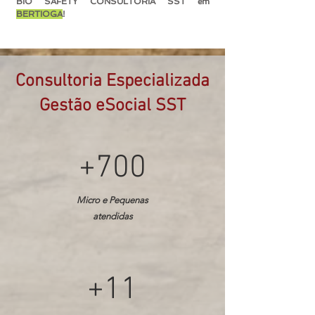
BIO SAFETY CONSULTORIA SST em
BERTIOGA
!
Consultoria Especializada
Gestão eSocial SST
+700
Micro e Pequenas
atendidas
+11