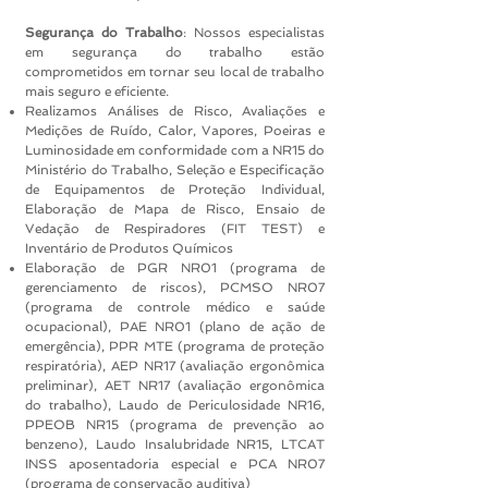
Segurança do Trabalho
: Nossos especialistas
em segurança do trabalho estão
comprometidos em tornar seu local de trabalho
mais seguro e eficiente.
Realizamos Análises de Risco, Avaliações e
Medições de Ruído, Calor, Vapores, Poeiras e
Luminosidade em conformidade com a NR15 do
Ministério do Trabalho, Seleção e Especificação
de Equipamentos de Proteção Individual,
Elaboração de Mapa de Risco, Ensaio de
Vedação de Respiradores (FIT TEST) e
Inventário de Produtos Químicos
Elaboração de PGR NR01 (programa de
gerenciamento de riscos), PCMSO NR07
(programa de controle médico e saúde
ocupacional), PAE NR01 (plano de ação de
emergência), PPR MTE (programa de proteção
respiratória), AEP NR17 (avaliação ergonômica
preliminar), AET NR17 (avaliação ergonômica
do trabalho), Laudo de Periculosidade NR16,
PPEOB NR15 (programa de prevenção ao
benzeno), Laudo Insalubridade NR15, LTCAT
INSS aposentadoria especial e PCA NR07
(programa de conservação auditiva)