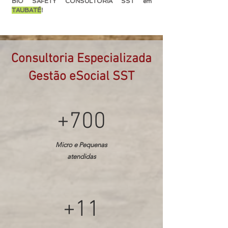
BIO SAFETY CONSULTORIA SST em
TAUBATÉ
!
Consultoria Especializada
Gestão eSocial SST
+700
Micro e Pequenas
atendidas
+11