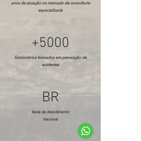
anos de atuação no mercado de consultoria
especializada
+5000
funcionários treinados em prevenção de
acidentes
BR
Rede de Atendimento
Nacional