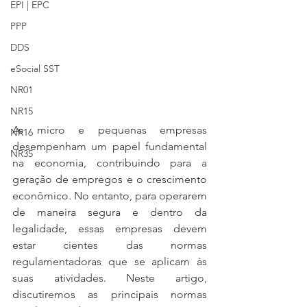
EPI | EPC
PPP
DDS
eSocial SST
NR01
NR15
As micro e pequenas empresas 
NR16
desempenham um papel fundamental 
NR35
na economia, contribuindo para a 
geração de empregos e o crescimento 
econômico. No entanto, para operarem 
de maneira segura e dentro da 
legalidade, essas empresas devem 
estar cientes das normas 
regulamentadoras que se aplicam às 
suas atividades. Neste artigo, 
discutiremos as principais normas 