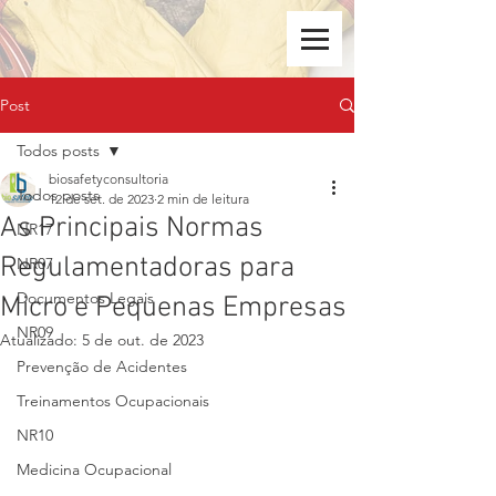
Post
Todos posts
biosafetyconsultoria
Todos posts
12 de set. de 2023
2 min de leitura
As Principais Normas
NR17
Regulamentadoras para
NR07
Documentos Legais
Micro e Pequenas Empresas
NR09
Atualizado:
5 de out. de 2023
Prevenção de Acidentes
Treinamentos Ocupacionais
NR10
Medicina Ocupacional