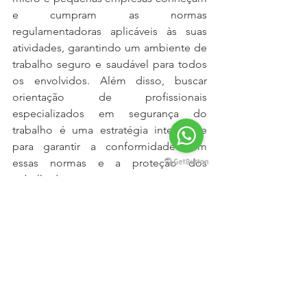
e cumpram as normas 
regulamentadoras aplicáveis às suas 
atividades, garantindo um ambiente de 
trabalho seguro e saudável para todos 
os envolvidos. Além disso, buscar 
orientação de profissionais 
especializados em segurança do 
trabalho é uma estratégia inteligente 
para garantir a conformidade com 
essas normas e a proteção dos 
trabalhadores.
Ficou com dúvidas? Nós da Bio Safety 
Consultoria estamos preparados para 
auxiliar sua empresa nessas questões.
Entre em contato conosco agora 
mesmo, temos a solução perfeita para 