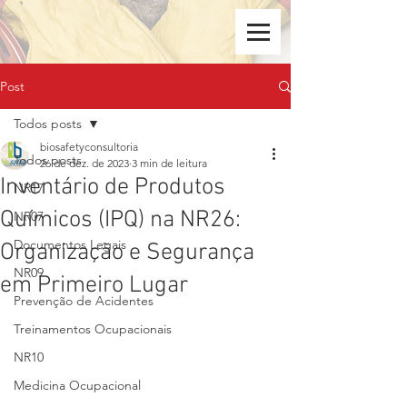
Post
Todos posts
biosafetyconsultoria
Todos posts
26 de dez. de 2023
3 min de leitura
Inventário de Produtos
NR17
Químicos (IPQ) na NR26:
NR07
Documentos Legais
Organização e Segurança
NR09
em Primeiro Lugar
Prevenção de Acidentes
Treinamentos Ocupacionais
NR10
Medicina Ocupacional