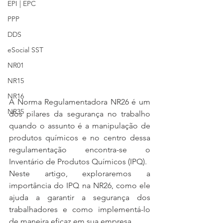
EPI | EPC
PPP
DDS
eSocial SST
NR01
NR15
NR16
A Norma Regulamentadora NR26 é um 
NR35
dos pilares da segurança no trabalho 
quando o assunto é a manipulação de 
produtos químicos e no centro dessa 
regulamentação encontra-se o 
Inventário de Produtos Químicos (IPQ).
Neste artigo, exploraremos a 
importância do IPQ na NR26, como ele 
ajuda a garantir a segurança dos 
trabalhadores e como implementá-lo 
de maneira eficaz em sua empresa.