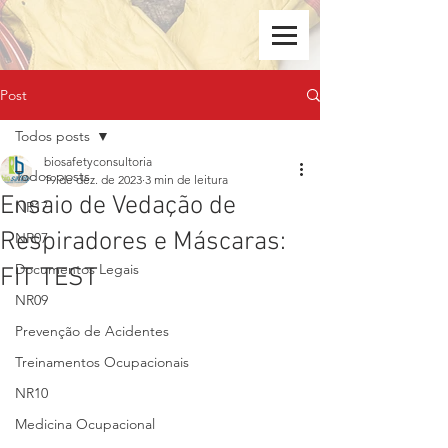
Post
Todos posts
biosafetyconsultoria
Todos posts
19 de dez. de 2023
3 min de leitura
Ensaio de Vedação de
NR17
Respiradores e Máscaras:
NR07
Documentos Legais
FIT TEST
NR09
Prevenção de Acidentes
Treinamentos Ocupacionais
NR10
Medicina Ocupacional