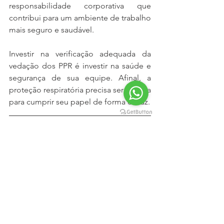
responsabilidade corporativa que 
contribui para um ambiente de trabalho 
mais seguro e saudável.
Investir na verificação adequada da 
vedação dos PPR é investir na saúde e 
segurança de sua equipe. Afinal, a 
proteção respiratória precisa ser precisa 
para cumprir seu papel de forma eficaz.
Queremos ajudar a sua empresa a 
alcançar níveis máximos de segurança 
no trabalho e evitar problemas com a 
fiscalização!
Entre em contato conosco hoje mesmo 
para uma consulta gratuita. Juntos, 
podemos construir um ambiente de 