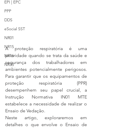
EPI | EPC
PPP
DDS
eSocial SST
NR01
NR15
A proteção respiratória é uma 
prioridade quando se trata da saúde e 
NR16
segurança dos trabalhadores em 
NR35
ambientes potencialmente perigosos. 
Para garantir que os equipamentos de 
proteção respiratória (PPR) 
desempenhem seu papel crucial, a 
Instrução Normativa IN01 MTE 
estabelece a necessidade de realizar o 
Ensaio de Vedação.
Neste artigo, exploraremos em 
detalhes o que envolve o Ensaio de 