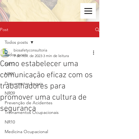
Post
Todos posts
biosafetyconsultoria
Todos posts
9 de nov. de 2023
3 min de leitura
Como estabelecer uma
NR17
comunicação eficaz com os
NR07
Documentos Legais
trabalhadores para
NR09
promover uma cultura de
Prevenção de Acidentes
segurança
Treinamentos Ocupacionais
NR10
Medicina Ocupacional