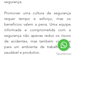
segurança.
Promover uma cultura de segurança 
requer tempo e esforço, mas os 
benefícios valem a pena. Uma equipe 
informada e comprometida com a 
segurança não apenas reduz os riscos 
de acidentes, mas também contribui 
para um ambiente de trabalho mais 
saudável e produtivo.
Ao estabelecer uma comunicação 
eficaz entre a administração e os 
trabalhadores, você está construindo as 
bases para uma cultura de segurança 
sólida e duradoura em sua empresa.
Queremos ajudar a sua empresa a 
alcançar níveis máximos de segurança 