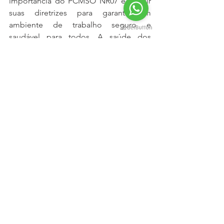
importância do PCMSO NR07 e seguir 
suas diretrizes para garantir um 
ambiente de trabalho seguro e 
saudável para todos. A saúde dos 
trabalhadores é um ativo valioso, e 
investir em sua proteção é uma escolha 
inteligente e ética.
Queremos ajudar a sua empresa a 
alcançar níveis máximos de segurança 
no trabalho e evitar problemas com a 
fiscalização!
Entre em contato conosco hoje mesmo 
para uma consulta gratuita. Juntos, 
podemos construir um ambiente de 
trabalho mais seguro para todos.
BIO SAFETY CONSULTORIA SST