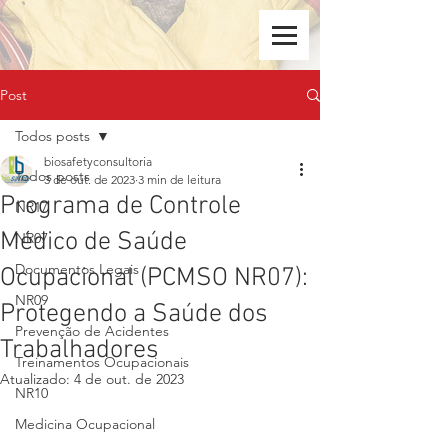
Post
Todos posts
biosafetyconsultoria
Todos posts
3 de out. de 2023
3 min de leitura
Programa de Controle
NR17
Médico de Saúde
NR07
Documentos Legais
Ocupacional (PCMSO NR07):
NR09
Protegendo a Saúde dos
Prevenção de Acidentes
Trabalhadores
Treinamentos Ocupacionais
Atualizado:
4 de out. de 2023
NR10
Medicina Ocupacional